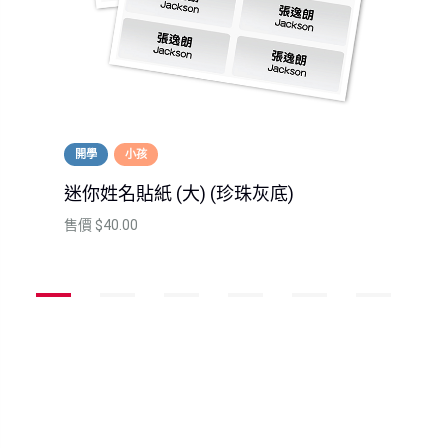
開學
小孩
迷你姓名貼紙 (大) (珍珠灰底)
售價
$40.00