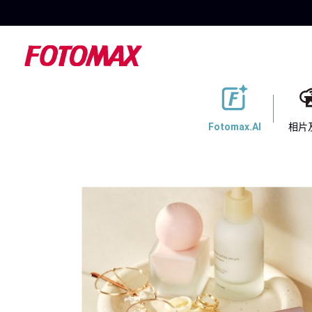
Fotomax.AI
相片