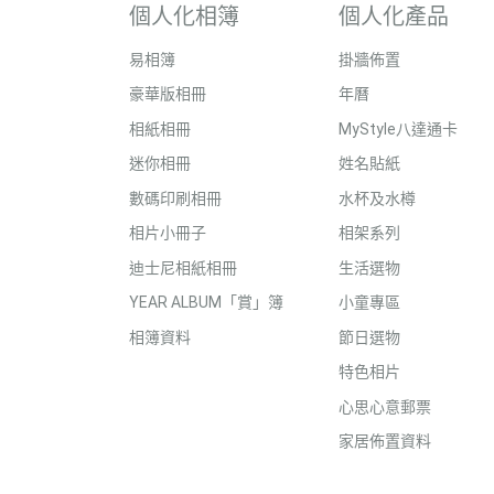
個人化相簿
個人化產品
易相簿
掛牆佈置
豪華版相冊
年曆
相紙相冊
MyStyle八達通卡
迷你相冊
姓名貼紙
數碼印刷相冊
水杯及水樽
相片小冊子
相架系列
迪士尼相紙相冊
生活選物
YEAR ALBUM「賞」簿
小童專區
相簿資料
節日選物
特色相片
心思心意郵票
家居佈置資料