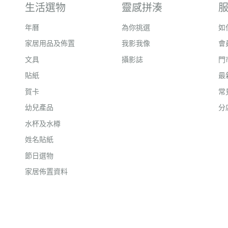
生活選物
靈感拼湊
年曆
為你挑選
如
家居用品及佈置
我影我像
會
文具
攝影誌
門
貼紙
最
賀卡
常
幼兒產品
分
水杯及水樽
姓名貼紙
節日選物
家居佈置資料