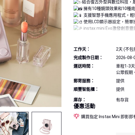
結合復古外型與數位科技，
擁有10種鏡頭效果和10種
支援智慧手機應用程式，輕
使用LCD顯示器設定，簡
instax mini Evo激
10種鏡頭效果
10種底片效果
工作天：
2天 (不
100組不同的相片效果
完成製作日期：
2026-0
手機傳輸相片至列印相片
運送時間：
車程1-3
公眾假期
可選擇自然及鮮艷模式
郵寄服務：
提供
可利用手機控利相機進行拍攝
順豐智能櫃：
提供
香港代理，享有一年保養服務
銷售貨品不設退換服務，如因
庫存：
有存貨
裝/配件及發票，到任何一間
優惠活動
不設退換服務，有關貨品必須
購買指定 Instax Mini 即
換。