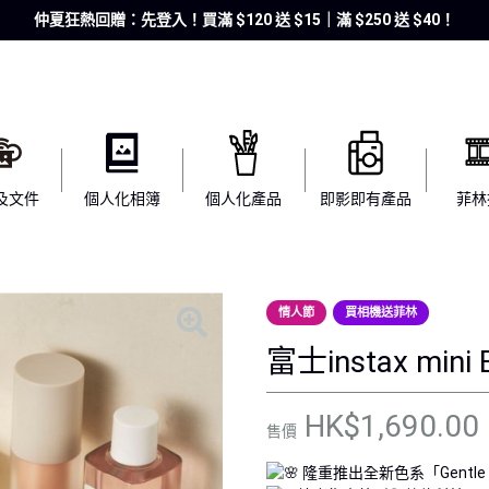
仲夏狂熱回贈：先登入！買滿 $120 送 $15｜滿 $250 送 $40！
及文件
個人化相簿
個人化產品
即影即有產品
菲林
情人節
買相機送菲林
富士instax mi
HK$1,690.00
售價
隆重推出全新色系「Gentle R