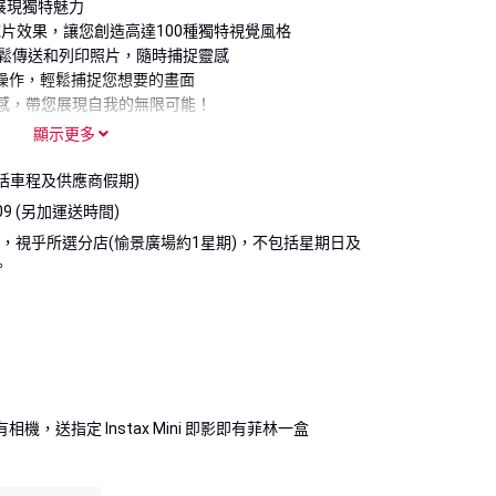
展現獨特魅力
底片效果，讓您創造高達100種獨特視覺風格
鬆傳送和列印照片，隨時捕捉靈感
單操作，輕鬆捕捉您想要的畫面
發創意靈感，帶您展現自我的無限可能！
顯示更多
包括車程及供應商假期)
8-09 (另加運送時間)
天，視乎所選分店(愉景廣場約1星期)，不包括星期日及
。
。
貨品品質問題，請於十日內攜同有關貨品、相關之包
快圖美更換相同型號貨品，唯打印機墨盒及八達通產品
由顧客自行交回供應商檢查，並由供應商直接負責退
影即有相機，送指定 Instax Mini 即影即有菲林一盒