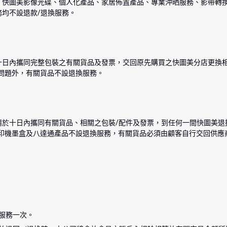
、快圖美影像光碟、個人化產品、家居佈置產品、專業沖晒服務、影帶轉
務均不設退款/退換服務。
十日內攜同完整包裝之有關貨品及發票，交回原先購買之快圖美分店更換相
質問題外，有關貨品不設退換服務。
於十日內攜同有關貨品、相關之包裝/配件及發票，到任何一間快圖美退換
打印機墨盒及八達通產品不設退換服務，有關貨品必須由顧客自行交回供應
服務一次。