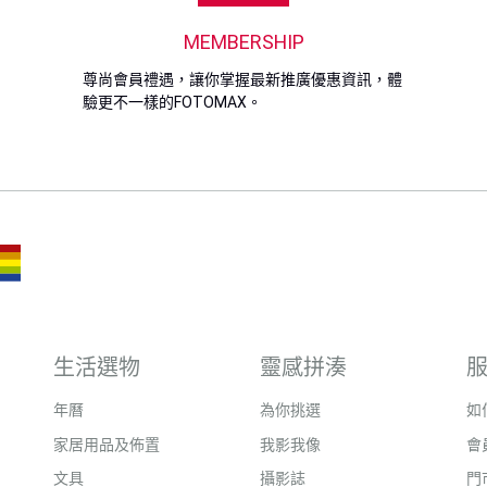
MEMBERSHIP
尊尚會員禮遇，讓你掌握最新推廣優惠資訊，體
驗更不一樣的FOTOMAX。
生活選物
靈感拼湊
年曆
為你挑選
如
家居用品及佈置
我影我像
會
文具
攝影誌
門