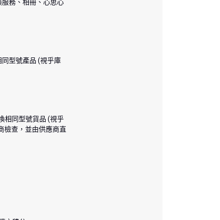
換服務、相冊、心思心
同型號產品 (視乎庫
相同型號貨品 (視乎
商檢查，並由供應商直