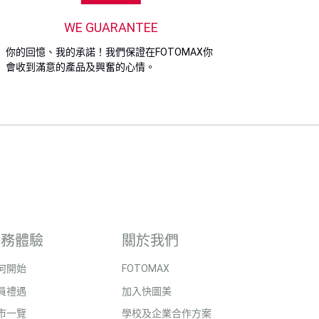
WE GUARANTEE
你的回憶、我的承諾！我們保證在FOTOMAX你
會收到滿意的產品及興奮的心情。
服務體驗
關於我們
何開始
FOTOMAX
員禮遇
加入快圖美
市一覽
學校及企業合作方案