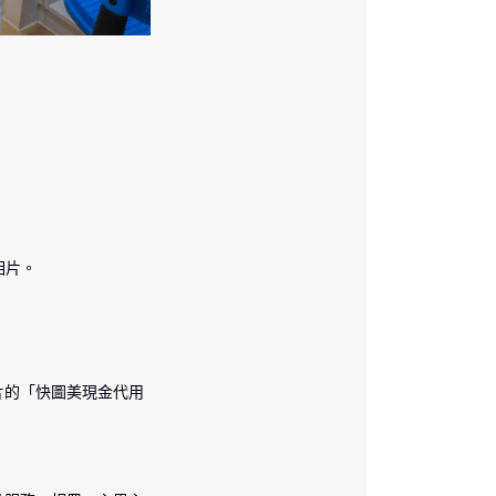
相片。
片的「快圖美現金代用