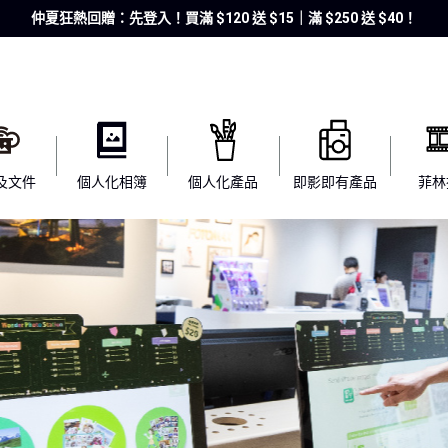
仲夏狂熱回贈：先登入！買滿 $120 送 $15｜滿 $250 送 $40！
及文件
個人化相簿
個人化產品
即影即有產品
菲林