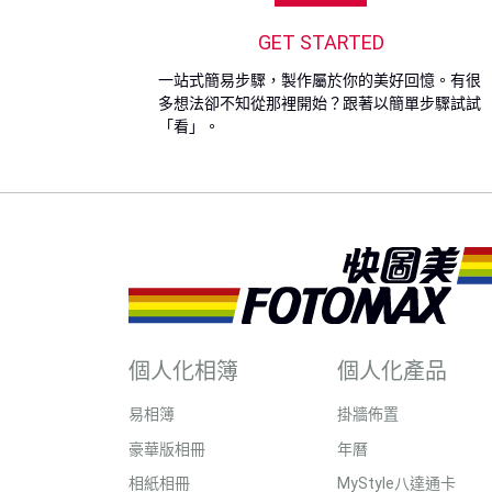
GET STARTED
一站式簡易步驟，製作屬於你的美好回憶。有很
多想法卻不知從那裡開始？跟著以簡單步驟試試
「看」。
個人化相簿
個人化產品
易相簿
掛牆佈置
豪華版相冊
年曆
相紙相冊
MyStyle八達通卡