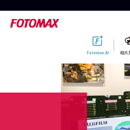
Fotomax.AI
相片