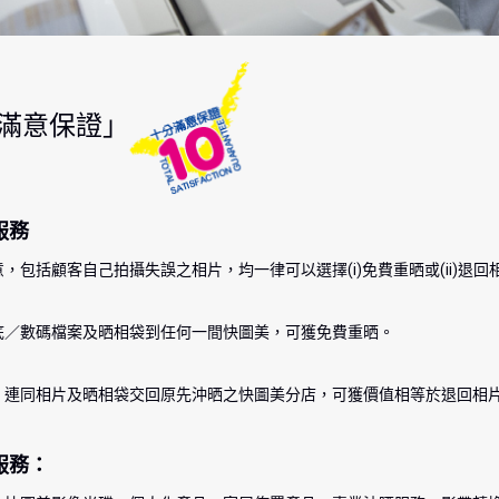
滿意保證｣
服務
，包括顧客自己拍攝失誤之相片，均一律可以選擇(i)免費重晒或(ii)退回
底／數碼檔案及晒相袋到任何一間快圖美，可獲免費重晒。
，連同相片及晒相袋交回原先沖晒之快圖美分店，可獲價值相等於退回相
服務：