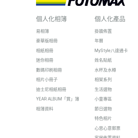
個人化相簿
個人化產品
易相簿
掛牆佈置
豪華版相冊
年曆
相紙相冊
MyStyle八達通卡
迷你相冊
姓名貼紙
數碼印刷相冊
水杯及水樽
相片小冊子
相架系列
迪士尼相紙相冊
生活選物
YEAR ALBUM「賞」簿
小童專區
相簿資料
節日選物
特色相片
心思心意郵票
家居佈置資料