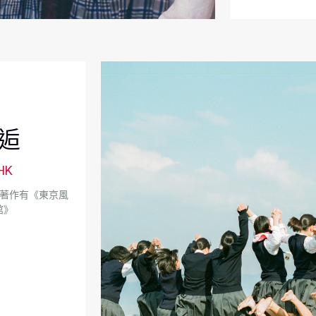
逅
HK
。著作有《東京風
館》