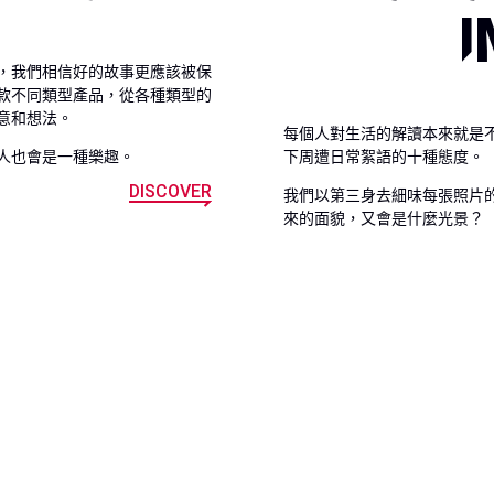
，我們相信好的故事更應該被保
款不同類型產品，從各種類型的
意和想法。
每個人對生活的解讀本來就是
人也會是一種樂趣。
下周遭日常絮語的十種態度。
DISCOVER
我們以第三身去細味每張照片
來的面貌，又會是什麼光景？