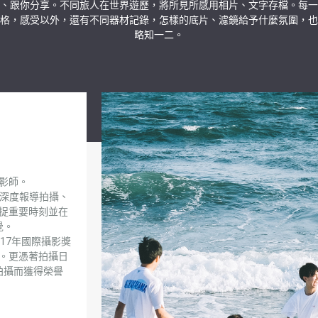
、跟你分享。不同旅人在世界遊歷，將所見所感用相片、文字存檔。每一
格，感受以外，還有不同器材記錄，怎樣的底片、濾鏡給予什麼氛圍，也
略知一二。
影師。
長深度報導拍攝、
捉重要時刻並在
覺。
017年國際攝影獎
。更憑著拍攝日
拍攝而獲得榮譽