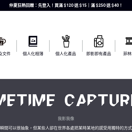
仲夏狂熱回贈：先登入！買滿 $120 送 $15｜滿 $250 送 $40！
及文件
個人化相簿
個人化產品
即影即有產品
菲林
METIME CAPTUR
我影我像
瞬間可以很抽象，但某些人卻在世界各處把某時某地的感受用獨特的方式