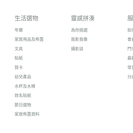
生活選物
靈感拼湊
年曆
為你挑選
如
家居用品及佈置
我影我像
會
文具
攝影誌
門
貼紙
最
賀卡
常
幼兒產品
分
水杯及水樽
姓名貼紙
節日選物
家居佈置資料