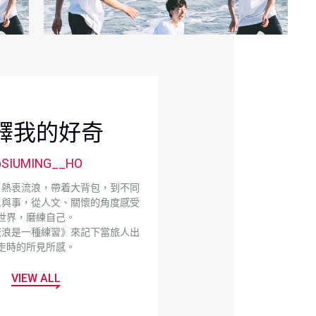
釋我的好奇
SIUMING__HO
，熱衷流浪，帶着大背包，到不同
人與事，從人文、關懷的角度感受
世界，磨練自己。
流浪是一種練習》來記下當旅人出
走時的所見所感。
VIEW ALL