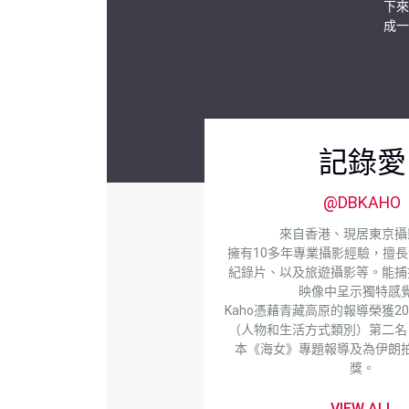
下來
成一
記錄愛
@DBKAHO
來自香港、現居東京攝
擁有10多年專業攝影經驗，擅
紀錄片、以及旅遊攝影等。能捕
映像中呈示獨特感
Kaho憑藉青藏高原的報導榮獲2
（人物和生活方式類別）第二名
本《海女》專題報導及為伊朗
獎。
VIEW ALL