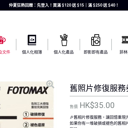
仲夏狂熱回贈：先登入！買滿 $120 送 $15｜滿 $250 送 $40！
及文件
個人化相簿
個人化產品
即影即有產品
菲林
舊照片修復服務
HK$35.00
售價
🎉舊相片修復服務，讓回憶重現
如果你有一堆破損或褪色的舊相