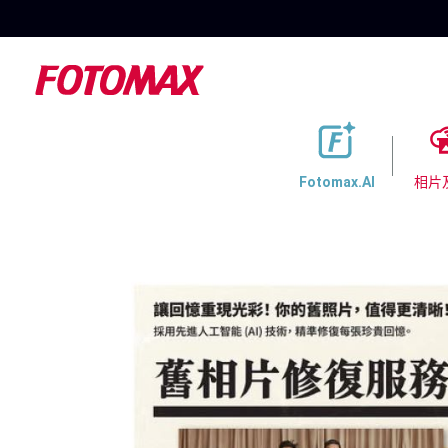
Fotomax.AI
相片