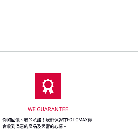
統將會經由電郵發出指定優惠券。
檔案帶前往任何一間快圖美/FOTOMETA 分店。下單
可。
 182 天內有效，逾期作廢。
，無法保證完全恢復。
，一旦訂單確認或款項已付，在任何情況下，均不會
退換。
保留最終決定權。
迎跟我們
客戶服務部聯絡
。
WE GUARANTEE
你的回憶、我的承諾！我們保證在FOTOMAX你
會收到滿意的產品及興奮的心情。