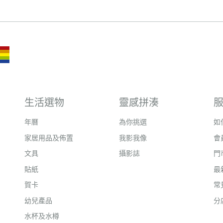
生活選物
靈感拼湊
年曆
為你挑選
如
家居用品及佈置
我影我像
會
文具
攝影誌
門
貼紙
最
賀卡
常
幼兒產品
分
水杯及水樽