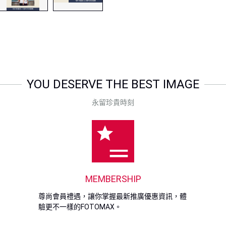
換領方式：在成功付款後，系
兌換方法：請攜帶舊相片/電子
時向店員出示指定優惠券即
有效期： 優惠券自發出日起計
注意事項及退款條款
YOU DESERVE THE BEST IMAGE
修復效果受原始相片品質影響
會員折扣不適用於此服務。
永留珍貴時刻
此服務不設退款、重做或退換
提供任何形式之退款、重做或
如有任何爭議，FOTOMAX
如對本產品服務有任何查詢，歡
MEMBERSHIP
尊尚會員禮遇，讓你掌握最新推廣優惠資訊，體
驗更不一樣的FOTOMAX。