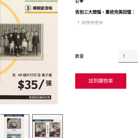
彩💖
告別三大煩惱，重拾完美回憶：
破損修復🛠️
褪色還原🎨
模糊變清晰🔍
無論是實體相片、相簿，還是手
數量
重現你的珍貴回憶，每張只需 $
服務規格
採用先進人工智能 (AI) 技
加到購物車
黑白/彩色相均可處理。
包 4R 相片打印及電子檔
接受以下媒體 :
✔️實體相
✔️相簿
✔️電子檔案
換領及使用流程