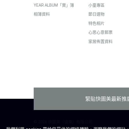
YEAR ALBUM「賞」簿
小童專區
相簿資料
節日選物
特色相片
心思心意郵票
家居佈置資料
付款方式
緊貼快圖美最新推
© 2026 快圖美（遠東）有限公司