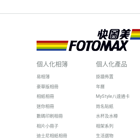
個人化相簿
個人化產品
易相簿
掛牆佈置
豪華版相冊
年曆
相紙相冊
MyStyle八達通卡
迷你相冊
姓名貼紙
數碼印刷相冊
水杯及水樽
相片小冊子
相架系列
迪士尼相紙相冊
生活選物