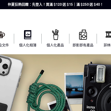
仲夏狂熱回贈：先登入！買滿 $120 送 $15｜滿 $250 送 $40！
及文件
個人化相簿
個人化產品
即影即有產品
菲林