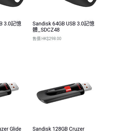
SB 3.0記憶
Sandisk 64GB USB 3.0記憶
體_SDCZ48
售價
HK$298.00
DDDC4 Ultra Dual
Sandisk 64GB SDDDC4 Ultra Du
TypeC
售價
$299.00
zer Glide
Sandisk 128GB Cruzer