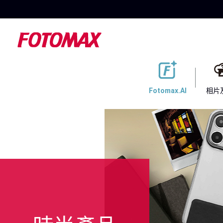
Fotomax.AI
相片