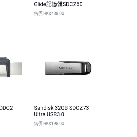
Glide記憶體SDCZ60
售價
HK$438.00
DDDC2
Sandisk 32GB SDCZ73
Ultra USB3.0
售價
HK$198.00