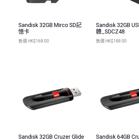
Sandisk 32GB Mirco SD記
Sandisk 32GB U
憶卡
體_SDCZ48
售價
HK$168.00
售價
HK$188.00
Sandisk 32GB SDCZ48記憶體-紅色
Sandisk 32GB S
TypeC
售價
$188.00
售價
$238.00
Sandisk 32GB Cruzer Glide
Sandisk 64GB Cru