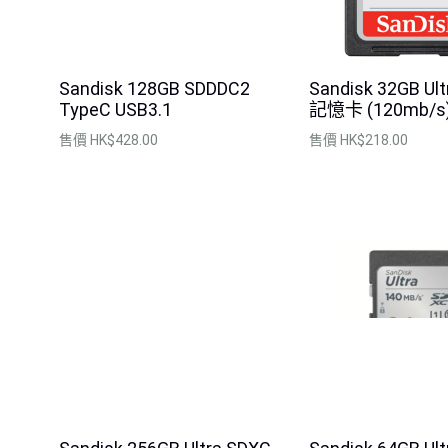
Sandisk 128GB SDDDC2
Sandisk 32GB Ul
TypeC USB3.1
記憶卡 (120mb/s
售價
HK$428.00
售價
HK$218.00