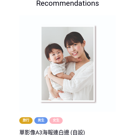
Recommendations
旅行
男生
女生
單影像A3海報連白邊 (自設)