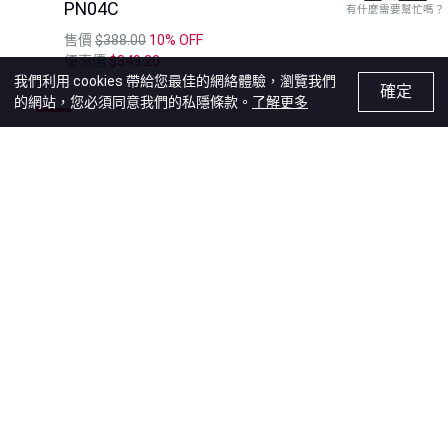
PN04C
有什麼需要幫忙嗎？
售價
$388.00
10% OFF
優惠價
$349.20
我們利用 cookies 帶給您最佳的網絡體驗，瀏覽我們
確定
的網站，您必須同意我們的私隱條款。
了解更多
YOU DESERVE THE BEST IMAGE
永留珍貴時刻
GET STARTED
一站式簡易步驟，製作屬於你的美好回憶。有很多
想法卻不知從那裡開始？跟著以簡單步驟試試
「看」。