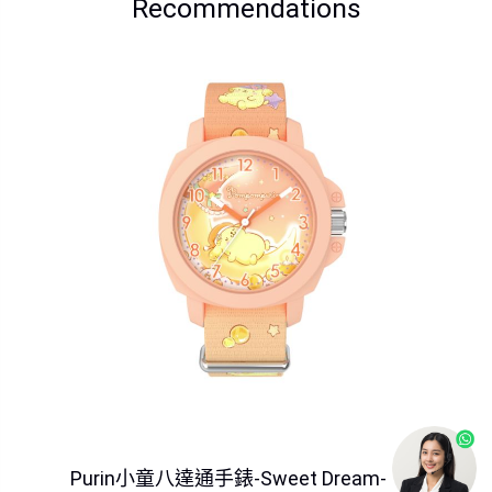
Recommendations
Purin小童八達通手錶-Sweet Dream-