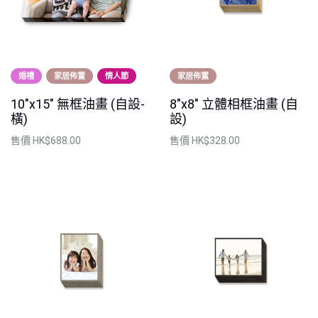
婚禮
家居佈置
情人節
家居佈置
10"x15" 無框油畫 (自設-
8"x8" 立體相框油畫 (自
橫)
設)
售價
HK$688.00
售價
HK$328.00