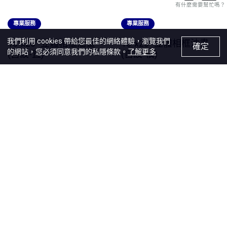
有什麼需要幫忙嗎？
專業服務
專業服務
我們利用 cookies 帶給您最佳的網絡體驗，瀏覽我們
16"x20" 立體相框油畫
16"x20" 立體相框油畫
確定
的網站，您必須同意我們的私隱條款。
了解更多
(自設-直)
(自設-橫)
售價
HK$818.00
售價
HK$818.00
Recommendations