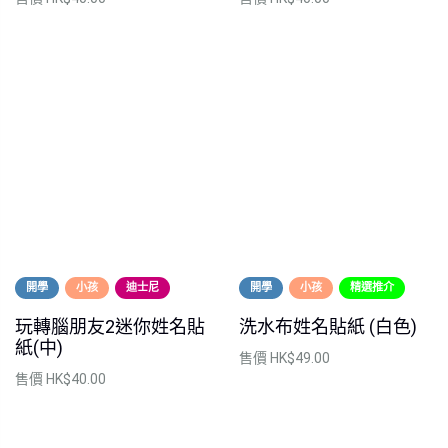
開學
小孩
迪士尼
開學
小孩
精選推介
玩轉腦朋友2迷你姓名貼
洗水布姓名貼紙 (白色)
紙(中)
售價
HK$49.00
售價
HK$40.00