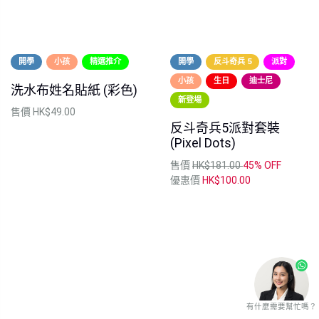
開學
小孩
精選推介
開學
反斗奇兵 5
派對
小孩
生日
迪士尼
洗水布姓名貼紙 (彩色)
新登場
售價
HK$49.00
反斗奇兵5派對套裝
(Pixel Dots)
售價
HK$181.00
45% OFF
優惠價
HK$100.00
有什麼需要幫忙嗎？