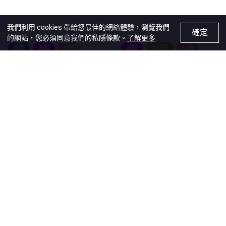
我們利用 cookies 帶給您最佳的網絡體驗，瀏覽我們
確定
的網站，您必須同意我們的私隱條款。
了解更多
開學
派對
小孩
派對
新登場
小孩
家庭
生日
迪士尼
生日
迪士尼
派對貼紙
優獸大都會2派對套裝
反斗奇兵5派對禮物貼紙
(Pixel Dots)
售價
HK$181.00
45% OFF
優惠價
HK$100.00
售價
HK$45.00
Recommendations