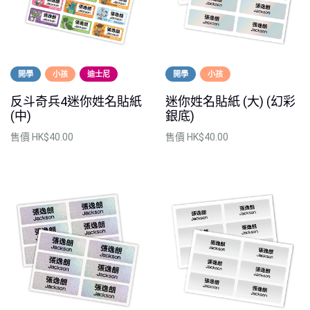
開學
小孩
迪士尼
開學
小孩
反斗奇兵4迷你姓名貼紙
迷你姓名貼紙 (大) (幻彩
(中)
銀底)
售價
HK$40.00
售價
HK$40.00