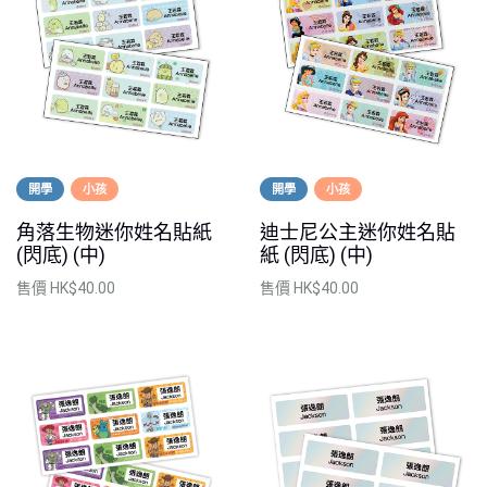
開學
小孩
開學
小孩
角落生物迷你姓名貼紙
迪士尼公主迷你姓名貼
(閃底) (中)
紙 (閃底) (中)
售價
HK$40.00
售價
HK$40.00