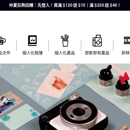
仲夏狂熱回贈：先登入！買滿 $120 送 $15｜滿 $250 送 $40！
及文件
個人化相簿
個人化產品
即影即有產品
菲林