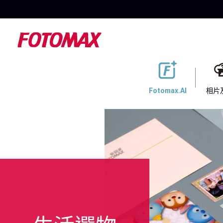
Fotomax.AI
相片