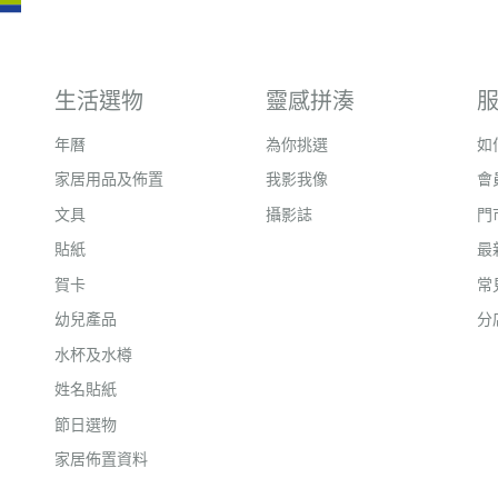
生活選物
靈感拼湊
年曆
為你挑選
如
家居用品及佈置
我影我像
會
文具
攝影誌
門
貼紙
最
賀卡
常
幼兒產品
分
水杯及水樽
姓名貼紙
節日選物
家居佈置資料