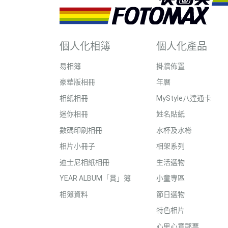
個人化相簿
個人化產品
易相簿
掛牆佈置
豪華版相冊
年曆
相紙相冊
MyStyle八達通卡
迷你相冊
姓名貼紙
數碼印刷相冊
水杯及水樽
相片小冊子
相架系列
迪士尼相紙相冊
生活選物
YEAR ALBUM「賞」簿
小童專區
相簿資料
節日選物
特色相片
心思心意郵票