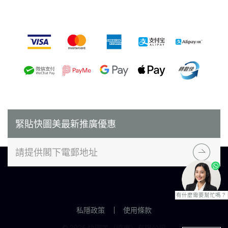
付款方式
緊貼快圖美最新推廣優惠
有什麼需要幫忙嗎？
私隱政策
使用條款
© 2026 快圖美（遠東）有限公司