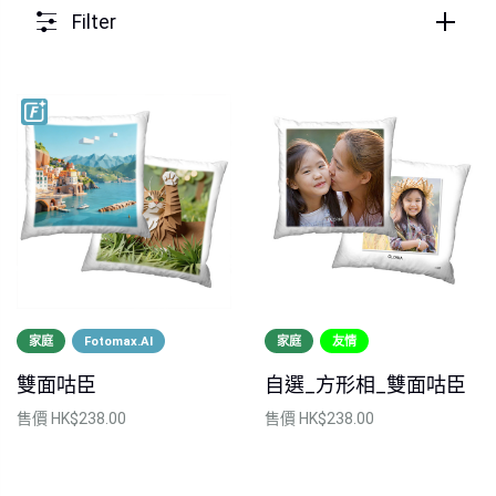
Filter
家庭
Fotomax.AI
家庭
友情
雙面咕臣
自選_方形相_雙面咕臣
售價
HK$238.00
售價
HK$238.00