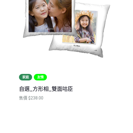
家庭
友情
自選_方形相_雙面咕臣
售價
$238.00